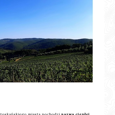
o toskańskiego miasta pochodzi
nazwa ciepłej