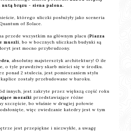
utą brązu - siena palona.
ście, którego uliczki posłużyły jako sceneria
 Quantum of Solace.
żna przede wszystkim na głównym placu (
Piazza
e muszli
, bo w bocznych uliczkach budynki są
koloryt jest mocno przybrudzony.
edra
, absolutny majstersztyk architektury! O ile
, o tyle prawdziwy skarb mieści się w środku.
ez ponad 2 stulecia, jest pomieszaniem stylu
 kaplice zostały przebudowane w baroku.
ód innych, jest zakryte przez większą część roku
ające mozaiki
przedstawiające różne
my szczęście, bo właśnie w drugiej połowie
 odsłonięte, więc zwiedzanie katedry jest w tym
ętrze jest przepiękne i niezwykłe, a uwagę