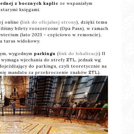
jednej z bocznych kaplic
ze wspaniałym
 starymi księgami.
j online (
link do oficjalnej strony
), dzięki temu
piliśmy bilety rozszerzone (Opa Pass), w ramach
sterium (lato 2023 - częściowo w remoncie),
na taras widokowy.
owym, wygodnym
parkingu
(
link do lokalizacji
) Il
o wymaga wjechania do strefy ZTL, jednak wg
ojeżdżający do parkingu, czyli teoretycznie na
i się mandatu za przekroczenie znaków ZTL).