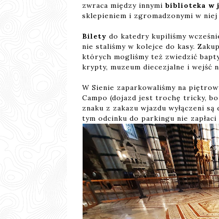
zwraca między innymi
biblioteka w 
sklepieniem i zgromadzonymi w niej
Bilety
do katedry kupiliśmy wcześnie
nie staliśmy w kolejce do kasy. Zaku
których mogliśmy też zwiedzić bapty
krypty, muzeum diecezjalne i wejść 
W Sienie zaparkowaliśmy na piętr
Campo (dojazd jest trochę tricky, b
znaku z zakazu wjazdu wyłączeni są d
tym odcinku do parkingu nie zapłac