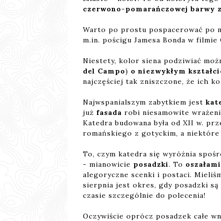
czerwono-pomarańczowej barwy z n
Warto po prostu pospacerować po mie
m.in. pościgu Jamesa Bonda w filmie
Niestety, kolor siena podziwiać mo
del Campo
)
o niezwykłym kształci
najczęściej tak zniszczone, że ich 
Najwspanialszym zabytkiem jest
kat
już
fasada
robi niesamowite wrażenie
Katedra budowana była od XII w. prz
romańskiego z gotyckim, a niektóre
To, czym katedra się wyróżnia spośr
- mianowicie
posadzki
. To
oszałami
alegoryczne scenki i postaci. Mieliś
sierpnia jest okres, gdy posadzki są
czasie szczególnie do polecenia!
Oczywiście oprócz posadzek całe wn