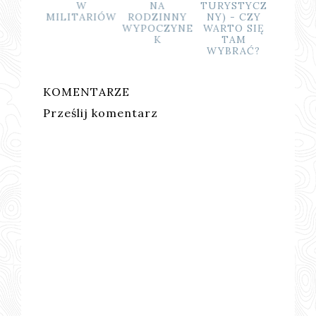
EĆMI W
W
NA
TURYSTYCZ
ADZIE
MILITARIÓW
RODZINNY
NY) - CZY
CELANY
WYPOCZYNE
WARTO SIĘ
K
TAM
WYBRAĆ?
KOMENTARZE
Prześlij komentarz