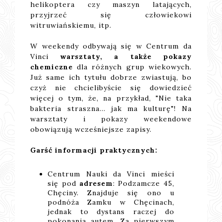
helikoptera czy maszyn latających,
przyjrzeć się człowiekowi
witruwiańskiemu, itp.
W weekendy odbywają się w Centrum da
Vinci
warsztaty, a także pokazy
chemiczne
dla różnych grup wiekowych.
Już same ich tytułu dobrze zwiastują, bo
czyż nie chcielibyście się dowiedzieć
więcej o tym, że, na przykład, "Nie taka
bakteria straszna... jak ma kulturę"! Na
warsztaty i pokazy weekendowe
obowiązują wcześniejsze zapisy.
Garść informacji praktycznych:
Centrum Nauki da Vinci mieści
się pod
adresem
: Podzamcze 45,
Chęciny. Znajduje się ono u
podnóża Zamku w Chęcinach,
jednak to dystans raczej do
pokonania autem. Za pierwszym