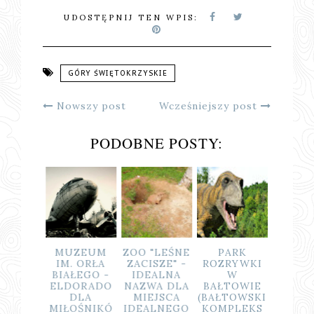
UDOSTĘPNIJ TEN WPIS:
GÓRY ŚWIĘTOKRZYSKIE
Nowszy post
Wcześniejszy post
PODOBNE POSTY:
YWE
MUZEUM
ZOO "LEŚNE
PARK
SZLA
ZEUM
IM. ORŁA
ZACISZE" -
ROZRYWKI
GÓR
CELANY
BIAŁEGO -
IDEALNA
W
ŚWIĘT
W
ELDORADO
NAZWA DLA
BAŁTOWIE
YSKI
LOWIE,
DLA
MIEJSCA
(BAŁTOWSKI
DZIE
YLI Z
MIŁOŚNIKÓ
IDEALNEGO
KOMPLEKS
ZELE