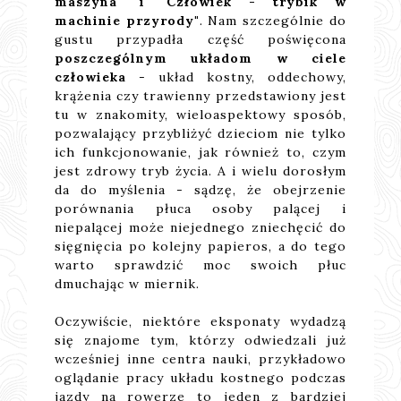
maszyna" i "Człowiek - trybik w
machinie przyrody"
. Nam szczególnie do
gustu przypadła część poświęcona
poszczególnym układom w ciele
człowieka
- układ kostny, oddechowy,
krążenia czy trawienny przedstawiony jest
tu w znakomity, wieloaspektowy sposób,
pozwalający przybliżyć dzieciom nie tylko
ich funkcjonowanie, jak również to, czym
jest zdrowy tryb życia. A i wielu dorosłym
da do myślenia - sądzę, że obejrzenie
porównania płuca osoby palącej i
niepalącej może niejednego zniechęcić do
sięgnięcia po kolejny papieros, a do tego
warto sprawdzić moc swoich płuc
dmuchając w miernik.
Oczywiście, niektóre eksponaty wydadzą
się znajome tym, którzy odwiedzali już
wcześniej inne centra nauki, przykładowo
oglądanie pracy układu kostnego podczas
jazdy na rowerze to jeden z bardziej