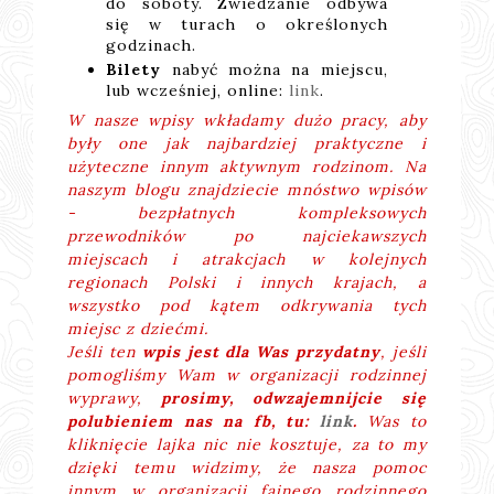
do soboty. Zwiedzanie odbywa
się w turach o określonych
godzinach.
Bilety
nabyć można na miejscu,
lub wcześniej, online:
link
.
W nasze wpisy wkładamy dużo pracy, aby
były one jak najbardziej praktyczne i
użyteczne innym aktywnym rodzinom. Na
naszym blogu znajdziecie mnóstwo wpisów
- bezpłatnych kompleksowych
przewodników po najciekawszych
miejscach i atrakcjach w kolejnych
regionach Polski i innych krajach, a
wszystko pod kątem odkrywania tych
miejsc z dziećmi.
Jeśli ten
wpis jest dla Was przydatny
, jeśli
pomogliśmy Wam w organizacji rodzinnej
wyprawy,
prosimy, odwzajemnijcie się
polubieniem nas na fb, tu:
link
.
Was to
kliknięcie lajka nic nie kosztuje, za to my
dzięki temu widzimy, że nasza pomoc
innym w organizacji fajnego rodzinnego