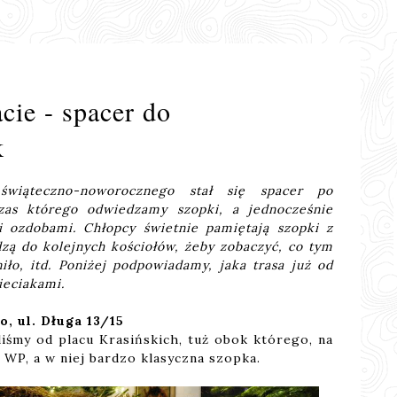
ie - spacer do
k
świąteczno-noworocznego stał się spacer po
zas którego odwiedzamy szopki, a jednocześnie
i ozdobami. Chłopcy świetnie pamiętają szopki z
dzą do kolejnych kościołów, żeby zobaczyć, co tym
ło, itd. Poniżej podpowiadamy, jaka trasa już od
ieciakami.
, ul. Długa 13/15
liśmy od placu Krasińskich, tuż obok którego, na
a WP, a w niej bardzo klasyczna szopka.