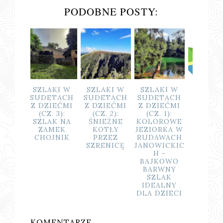
PODOBNE POSTY:
AKI W
SZLAKI W
SZLAKI W
SUDETY Z
DWA S
ETACH
SUDETACH
SUDETACH
DZIEĆMI:
SZLA
ZIEĆMI
Z DZIEĆMI
Z DZIEĆMI
TRAVEL
DZIEĆ
Z. 3):
(CZ. 2):
(CZ. 1):
PLANNER
KARKO
AK NA
ŚNIEŻNE
KOLOROWE
ACH
AMEK
KOTŁY
JEZIORKA W
WODO
OJNIK
PRZEZ
RUDAWACH
SZKLA
SZRENICĘ
JANOWICKIC
ŚNIE
H -
BAJKOWO
BARWNY
SZLAK
IDEALNY
DLA DZIECI
KOMENTARZE