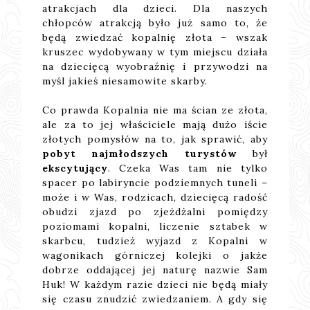
atrakcjach dla dzieci. Dla naszych
chłopców atrakcją było już samo to, że
będą zwiedzać kopalnię złota – wszak
kruszec wydobywany w tym miejscu działa
na dziecięcą wyobraźnię i przywodzi na
myśl jakieś niesamowite skarby.
Co prawda Kopalnia nie ma ścian ze złota,
ale za to jej właściciele mają dużo iście
złotych pomysłów na to, jak sprawić, aby
pobyt najmłodszych turystów
był
ekscytujący
. Czeka Was tam nie tylko
spacer po labiryncie podziemnych tuneli –
może i w Was, rodzicach, dziecięcą radość
obudzi zjazd po zjeżdżalni pomiędzy
poziomami kopalni, liczenie sztabek w
skarbcu, tudzież wyjazd z Kopalni w
wagonikach górniczej kolejki o jakże
dobrze oddającej jej naturę nazwie Sam
Huk! W każdym razie dzieci nie będą miały
się czasu znudzić zwiedzaniem. A gdy się