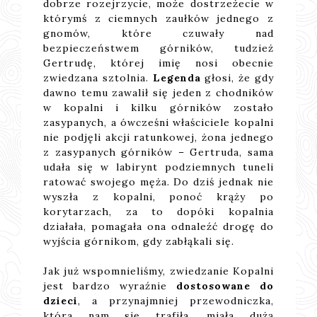
dobrze rozejrzycie, może dostrzeżecie w
którymś z ciemnych zaułków jednego z
gnomów, które czuwały nad
bezpieczeństwem górników, tudzież
Gertrudę, której imię nosi obecnie
zwiedzana sztolnia.
Legenda
głosi, że gdy
dawno temu zawalił się jeden z chodników
w kopalni i kilku górników zostało
zasypanych, a ówcześni właściciele kopalni
nie podjęli akcji ratunkowej, żona jednego
z zasypanych górników – Gertruda, sama
udała się w labirynt podziemnych tuneli
ratować swojego męża. Do dziś jednak nie
wyszła z kopalni, ponoć krąży po
korytarzach, za to dopóki kopalnia
działała, pomagała ona odnaleźć drogę do
wyjścia górnikom, gdy zabłąkali się.
Jak już wspomnieliśmy, zwiedzanie Kopalni
jest bardzo wyraźnie
dostosowane do
dzieci
, a przynajmniej przewodniczka,
która nam się trafiła, miała dużą