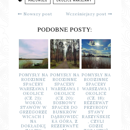
MAZOWSZE
OKOLICE WARSZAWY
Nowszy post
Wcześniejszy post
PODOBNE POSTY:
POMYSŁY NA
POMYSŁY NA
POMYSŁY NA
POMYSŁY NA
RODZINNE
RODZINNE
RODZINNE
RODZINNE
SPACERY
SPACERY
SPACERY
SPACERY
W
WARSZAWA I
WARSZAWA I
WARSZAWA I
WARSZAWA I
I
OKOLICE
OKOLICE
OKOLICE
OKOLICE
(CZ. 21):
(CZ. 20):
(CZ. 18):
(CZ. 17):
Y
WOKÓŁ
SOSNOWY
REZERWAT
REZERWAT
STAWÓW W
SPACER DO
PRZYRODY
PRZYRODY
GRZEGORZE
BUNKRÓW
STAWY
UROCZYSKO
WICACH I
DĄBROWIEC
RASZYŃSKIE
STEPHANA I
NA
KA GÓRA, Z
, CZYLI
ZIMNE DOŁY
DOKŁADKĘ
REZERWATE
GDZIE
K/ ZALESIA