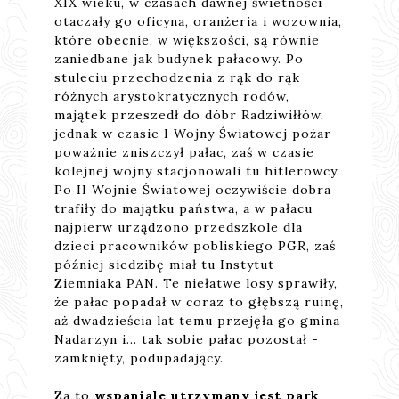
XIX wieku, w czasach dawnej świetności
otaczały go oficyna, oranżeria i wozownia,
które obecnie, w większości, są równie
zaniedbane jak budynek pałacowy. Po
stuleciu przechodzenia z rąk do rąk
różnych arystokratycznych rodów,
majątek przeszedł do dóbr Radziwiłłów,
jednak w czasie I Wojny Światowej pożar
poważnie zniszczył pałac, zaś w czasie
kolejnej wojny stacjonowali tu hitlerowcy.
Po II Wojnie Światowej oczywiście dobra
trafiły do majątku państwa, a w pałacu
najpierw urządzono przedszkole dla
dzieci pracowników pobliskiego PGR, zaś
później siedzibę miał tu Instytut
Ziemniaka PAN. Te niełatwe losy sprawiły,
że pałac popadał w coraz to głębszą ruinę,
aż dwadzieścia lat temu przejęła go gmina
Nadarzyn i... tak sobie pałac pozostał -
zamknięty, podupadający.
Za to
wspaniale utrzymany jest park