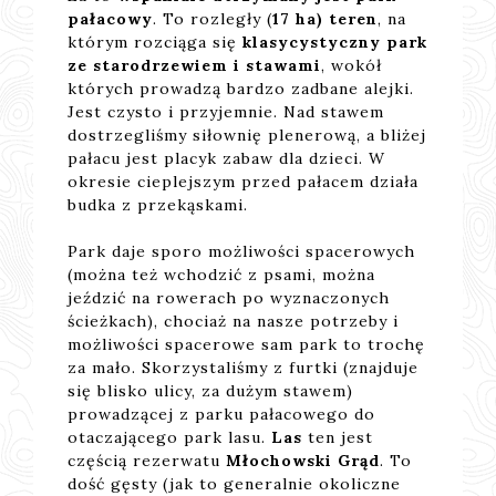
pałacowy
. To rozległy (
17 ha) teren
, na
którym rozciąga się
klasycystyczny park
ze starodrzewiem i stawami
, wokół
których prowadzą bardzo zadbane alejki.
Jest czysto i przyjemnie. Nad stawem
dostrzegliśmy siłownię plenerową, a bliżej
pałacu jest placyk zabaw dla dzieci. W
okresie cieplejszym przed pałacem działa
budka z przekąskami.
Park daje sporo możliwości spacerowych
(można też wchodzić z psami, można
jeździć na rowerach po wyznaczonych
ścieżkach), chociaż na nasze potrzeby i
możliwości spacerowe sam park to trochę
za mało. Skorzystaliśmy z furtki (znajduje
się blisko ulicy, za dużym stawem)
prowadzącej z parku pałacowego do
otaczającego park lasu.
Las
ten jest
częścią rezerwatu
Młochowski Grąd
. To
dość gęsty (jak to generalnie okoliczne