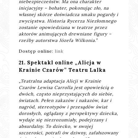
niebezpieczeństw. Ma ona charakter
inicjacyjny – bohater, pokonując zło, na
własnej skórze doświadcza smaku pogardy i
zwycięstwa. Historia Rycerza Niezłomnego
zostanie opowiedziana w teatrze przez
aktorów animujących drewniane figury –
rzeźby autorstwa Józefa Wilkonia.”
Dostęp online:
link
21. Spektakl online „Alicja w
Krainie Czarów” Teatru Lalka
„Teatralna adaptacja Alicji w Krainie
Czarów Lewisa Carrolla jest opowieścią o
dwóch, często nieprzystających do siebie,
światach. Pełen zakazów i nakazów, kar i
nagród, stereotypów i przesądów świat
dorosłych, oglądany z perspektywy dziecka,
wydaje się niezrozumiały, podejrzany i
absurdalny. To dziecko, w swojej
szczerości, potrafi ów dziwny, zafałszowany