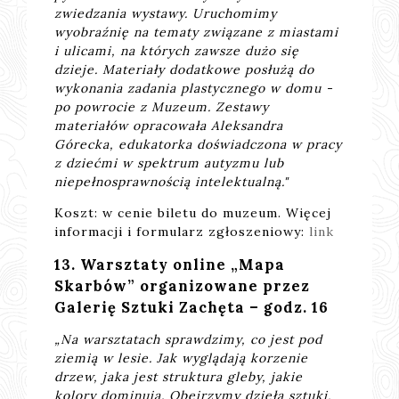
zwiedzania wystawy. Uruchomimy
wyobraźnię na tematy związane z miastami
i ulicami, na których zawsze dużo się
dzieje. Materiały dodatkowe posłużą do
wykonania zadania plastycznego w domu -
po powrocie z Muzeum. Zestawy
materiałów opracowała Aleksandra
Górecka, edukatorka doświadczona w pracy
z dziećmi w spektrum autyzmu lub
niepełnosprawnością intelektualną."
Koszt: w cenie biletu do muzeum. Więcej
informacji i formularz zgłoszeniowy:
link
13. Warsztaty online „Mapa
Skarbów” organizowane przez
Galerię Sztuki Zachęta – godz. 16
„Na warsztatach sprawdzimy, co jest pod
ziemią w lesie. Jak wyglądają korzenie
drzew, jaka jest struktura gleby, jakie
kolory dominują. Obejrzymy dzieła sztuki,