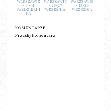
SZAWIE
WARSZAWIE
WARSZAWIE
WARSZAWIE
WARSZ
10-11
- 3 - 4
- 26-27
- 19-20
- 12
ZIERNI
PAŹDZIERNI
WRZEŚNIA
WRZEŚNIA
WRZE
KA
KA
KOMENTARZE
Prześlij komentarz