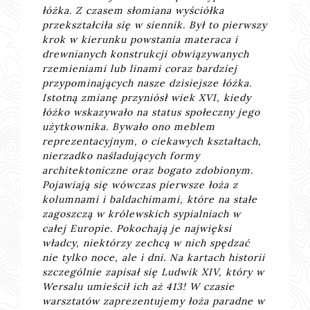
łóżka. Z czasem słomiana wyściółka
przekształciła się w siennik. Był to pierwszy
krok w kierunku powstania materaca i
drewnianych konstrukcji obwiązywanych
rzemieniami lub linami coraz bardziej
przypominających nasze dzisiejsze łóżka.
Istotną zmianę przyniósł wiek XVI, kiedy
łóżko wskazywało na status społeczny jego
użytkownika. Bywało ono meblem
reprezentacyjnym, o ciekawych kształtach,
nierzadko naśladujących formy
architektoniczne oraz bogato zdobionym.
Pojawiają się wówczas pierwsze łoża z
kolumnami i baldachimami, które na stałe
zagoszczą w królewskich sypialniach w
całej Europie. Pokochają je najwięksi
władcy, niektórzy zechcą w nich spędzać
nie tylko noce, ale i dni. Na kartach historii
szczególnie zapisał się Ludwik XIV, który w
Wersalu umieścił ich aż 413! W czasie
warsztatów zaprezentujemy łoża paradne w