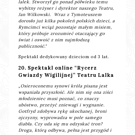
lalek. Stworzył go ponad półwieku temu
wybitny reżyser i dyrektor naszego Teatru,
Jan Wilkowski. Wraz z Tymoteuszem
dorosło już kilka pokoleń polskich dzieci, a
Rymcimci wciąż pozostaje małym misiem,
który próbuje zrozumieć otaczający go
świat i oswoić z nim najmłodszą
publiczność."
Spektakl dedykowany dzieciom od 3 lat.
20. Spektakl online “Rycerz
Gwiazdy Wigilijnej” Teatru Lalka
„Osieroconemu synowi króla pisana jest
wspaniała przyszłość. Ale nim się ona ziści
młodzieniec musi poznać, co znaczy
ubóstwo, przeżyć zniewagi i wygnanie.
Gotfryd zdobywa rękę ukochanej, broni
ojczyzny, wyprowadza w pole samego
diabła. Czy uda się mu odzyskać tron?
Droga, którą odbywa, pełna jest przygód i