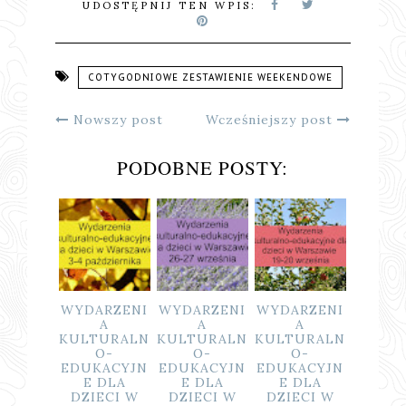
UDOSTĘPNIJ TEN WPIS:
COTYGODNIOWE ZESTAWIENIE WEEKENDOWE
Nowszy post
Wcześniejszy post
PODOBNE POSTY:
ARZENI
WYDARZENI
WYDARZENI
WYDARZENI
WYDAR
A
A
A
A
A
TURALN
KULTURALN
KULTURALN
KULTURALN
KULTU
O-
O-
O-
O-
O
KACYJN
EDUKACYJN
EDUKACYJN
EDUKACYJN
EDUKA
 DLA
E DLA
E DLA
E DLA
E D
ECI W
DZIECI W
DZIECI W
DZIECI W
DZIE