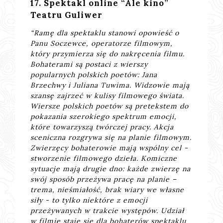
17. Spektakl online “Ale kino”
Teatru Guliwer
“Ramę dla spektaklu stanowi opowieść o
Panu Soczewce, operatorze filmowym,
który przymierza się do nakręcenia filmu.
Bohaterami są postaci z wierszy
popularnych polskich poetów: Jana
Brzechwy i Juliana Tuwima. Widzowie mają
szansę zajrzeć w kulisy filmowego świata.
Wiersze polskich poetów są pretekstem do
pokazania szerokiego spektrum emocji,
które towarzyszą twórczej pracy. Akcja
sceniczna rozgrywa się na planie filmowym.
Zwierzęcy bohaterowie mają wspólny cel -
stworzenie filmowego dzieła. Komiczne
sytuacje mają drugie dno: każde zwierzę na
swój sposób przeżywa pracę na planie –
trema, nieśmiałość, brak wiary we własne
siły - to tylko niektóre z emocji
przeżywanych w trakcie występów. Udział
w filmie staje się dla bohaterów spektaklu