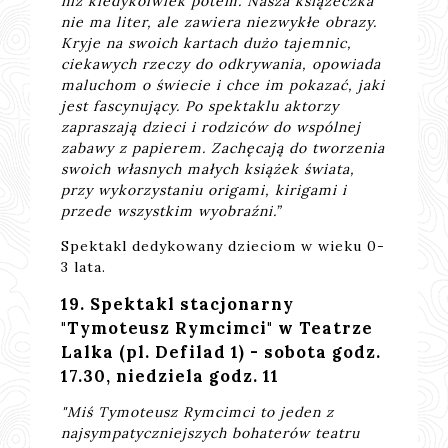
niż kiedykolwiek potem. Nasza książeczka
nie ma liter, ale zawiera niezwykłe obrazy.
Kryje na swoich kartach dużo tajemnic,
ciekawych rzeczy do odkrywania, opowiada
maluchom o świecie i chce im pokazać, jaki
jest fascynujący. Po spektaklu aktorzy
zapraszają dzieci i rodziców do wspólnej
zabawy z papierem. Zachęcają do tworzenia
swoich własnych małych książek świata,
przy wykorzystaniu origami, kirigami i
przede wszystkim wyobraźni.”
Spektakl dedykowany dzieciom w wieku 0-
3 lata.
19. Spektakl stacjonarny
"Tymoteusz Rymcimci" w Teatrze
Lalka (pl. Defilad 1) - sobota godz.
17.30, niedziela godz. 11
"Miś Tymoteusz Rymcimci to jeden z
najsympatyczniejszych bohaterów teatru