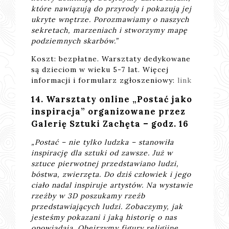
które nawiązują do przyrody i pokazują jej
ukryte wnętrze. Porozmawiamy o naszych
sekretach, marzeniach i stworzymy mapę
podziemnych skarbów.”
Koszt: bezpłatne. Warsztaty dedykowane
są dzieciom w wieku 5-7 lat. Więcej
informacji i formularz zgłoszeniowy:
link
14. Warsztaty online „Postać jako
inspiracja” organizowane przez
Galerię Sztuki Zachęta – godz. 16
„Postać – nie tylko ludzka – stanowiła
inspirację dla sztuki od zawsze. Już w
sztuce pierwotnej przedstawiano ludzi,
bóstwa, zwierzęta. Do dziś człowiek i jego
ciało nadal inspiruje artystów. Na wystawie
rzeźby w 3D poszukamy rzeźb
przedstawiających ludzi. Zobaczymy, jak
jesteśmy pokazani i jaką historię o nas
opowiadają. Obejrzymy figury religijne,