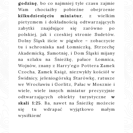
godzinę
, bo co najmniej tyle czasu zajmie
Wam chociażby pobieżne obejrzenie
kilkudziesięciu miniatur
, z wielkim
pietyzmem i dokładnością odtwarzających
zabytki znajdujące się zarówno po
polskiej, jak i czeskiej stronie Sudetów.
Dolny Śląsk iście w pigułce – zobaczycie
tu i schroniska nad Łomniczką, Strzechę
Akademicką, Samotnię, i Dom Śląski mijany
na szlaku na Śnieżkę, pałace Łomnica,
Wojnów, znany z Harry’ego Pottera Zamek
Czocha, Zamek Książ, niezwykły kościół w
Świdnicy, jeleniogórską Starówkę, ratusze
we Wrocławiu i Gorlitz, Pałac w Mosznie i
wiele, wiele innych miniatur precyzyjnie
odtwarzających obiekty turystyczne
w
skali 1:25
. Ba, nawet na Śnieżkę możecie
się tu wdrapać wyjątkowo małym
wysiłkiem!