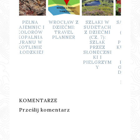
EŁNA
WROCŁAW Z
SZLAKI W
SAKSONIA Z
SZLA
MNIC I
DZIEĆMI:
SUDETACH
DZIEĆMI
SUDE
LORÓW
TRAVEL
Z DZIEĆMI
(CZ. 3/6):
Z DZI
ALNIA
PLANNER
(CZ. 7):
PARK
(CZ. 
ANU W
SZLAK
PRZYGODY
SKA
LINIE
PRZEZ
KULTURINS
ST
DZKIEJ
SŁONECZNI
EL TUŻ
KI I
PRZY
PIELGRZYM
POLSKIEJ
Y
GRANICY -
DZIECIĘCA
KRAINA
RADOŚCI
KOMENTARZE
Prześlij komentarz